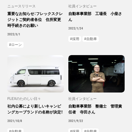
ニュースリリース
社員インタビュー
重要なお知らせ：フレックスクレ
自動車事業部 工場長 小柴さ
ジットご契約者各位 住所変更
ん
時手続きのお願い
2022/1/24
2022/3/1
採用
自動車
ローン
FLEXのたのしい日々
社員インタビュー
社内公募により新しいキャンピ
自動車事業部 整備士 管理責
ングカーブランドの名称が決定！
任者 寺田さん
2021/10/8
2021/9/22
自動車
採用
自動車