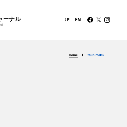
ャーナル
JP
EN
al
Home
tsurumaki2