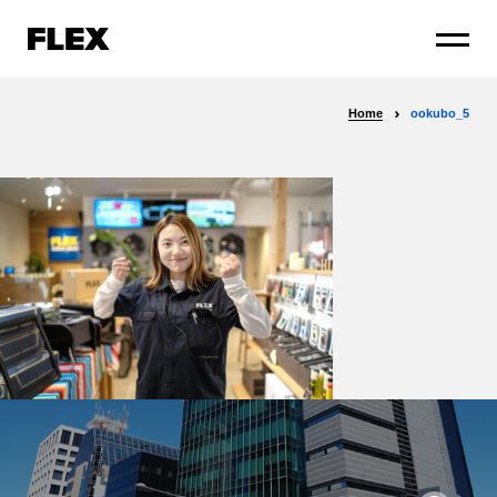
Home
ookubo_5