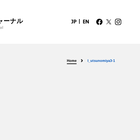
ャーナル
JP
EN
al
Home
l_utsunomiya3-1