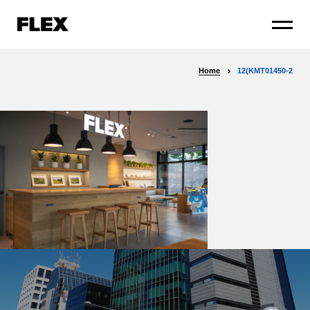
Home
12(KMT01450-2