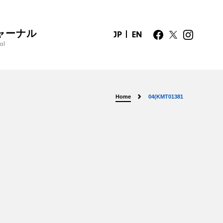
ャーナル
JP
EN
al
Home
04(KMT01381