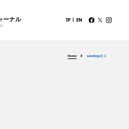
ャーナル
JP
EN
al
Home
sandiego3_1