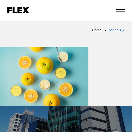
Home
handels_7