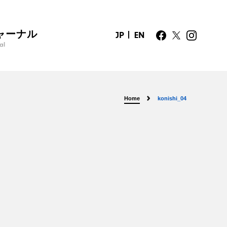
ャーナル
JP
EN
al
Home
konishi_04