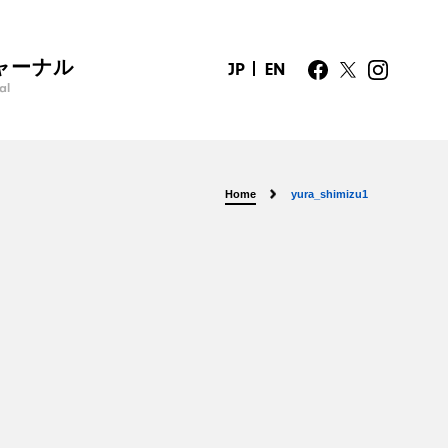
ャーナル
JP
EN
al
Home
yura_shimizu1